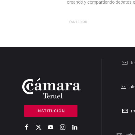
creando y compartiendo debates em
ANTERIOR
t
al
m
INSTITUCIÓN