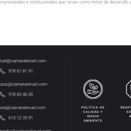
presariales e institucionales que sirvan como motor de desarrollo y
eruel@camarateruel.com
978 61 81 91
caniz@camarateruel.com
978 83 46 00
ora@camarateruel.com
POLÍTICA DE
RESP
CALIDAD Y
SO
MEDIO
613 12 35 91
AMBIENTE