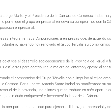
is, Jorge Morte, y el Presidente de la Cámara de Comercio, Industria y
nio por el que el grupo empresarial renueva su compromiso con la Cá
rporación empresarial.
esas integran en sus Corporaciones a empresas que, de acuerdo con 
 voluntaria, habiendo hoy renovado el Grupo Térvalis su compromiso 
 objetivos el desarrollo socioeconómico de la Provincia de Teruel y f
us esfuerzos para contribuir a la mejora del entorno y apoyar al sect
irmado el compromiso del Grupo Térvalis con el impulso al tejido emp
e la Cámara. Por su parte, Antonio Santa Isabel ha manifestado su s
presarial de la provincia, una alianza que se traduce en más oportuni
e, que sin duda enriquecerá y favorecerá la labor de la Cámara.
lis comparte su capacidad para ejercer el liderazgo empresarial y se