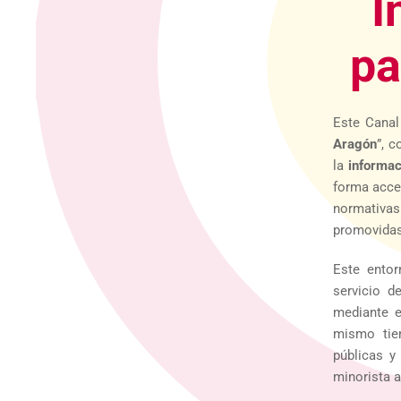
I
pa
Este Canal
Aragón
”, 
la
informac
forma acces
normativa
promovidas
Este entor
servicio d
mediante e
mismo tie
públicas y
minorista 