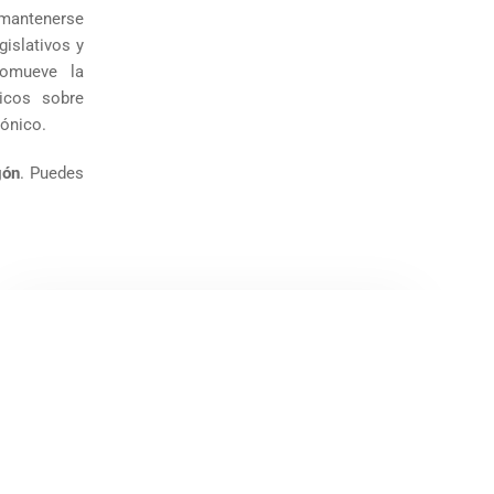
mantenerse
islativos y
romueve la
ticos sobre
rónico.
gón
. Puedes
Noviembre 2025
LEER NEWSLETTER