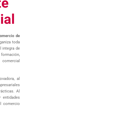
te
ial
omercio de
rganiza toda
l integra de
, formación,
 comercial
ovadora, al
presariales
ácticas. Al
y entidades
el comercio