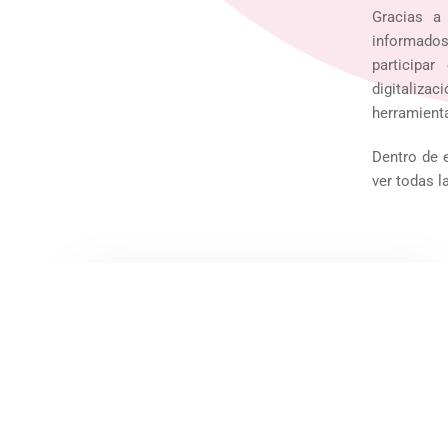
Gracias a
informados
participa
digitaliza
herramienta
Dentro de e
ver todas l
Septiembre 2025
LEER NEWSLETTER