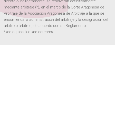
directa o indirectamente, se resolverán definitivamente
mediante arbitraje (*), en el marco de la Corte Aragonesa de
Arbitraje de la Asociación Aragonesa de Arbitraje a la que se
encomienda la administración del arbitraje y la designación del
árbitro o árbitros, de acuerdo con su Reglamento.
*«de equidad» o «de derecho».
Si se desea modificar la previsión
reglamentaria en materia de costas
En cuanto a las costas del arbitraje, las partes pactan
expresamente que, en todo caso, cada parte pagará las
causadas a su instancia y la mitad de las comunes, sin que, por
lo tanto, en el laudo se puedan imponer las costas a ninguna de
las partes/si fueran impuestas a alguna de las partes, quedarán
en todo caso excluidos los honorarios y gastos de los