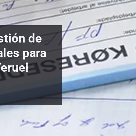
stión de
ales para
eruel