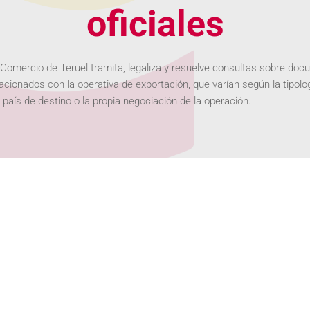
oficiales
omercio de Teruel tramita, legaliza y resuelve consultas sobre do
lacionados con la operativa de exportación, que varían según la tipolo
l país de destino o la propia negociación de la operación.
rigen
an el país de origen o de procedencia de las mercancías y que la ad
r motivos de política comercial.
bre venta