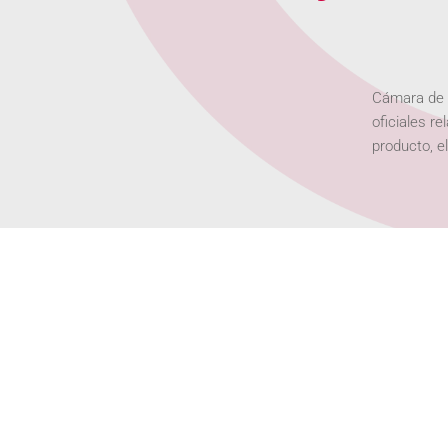
Cámara de C
oficiales re
producto, e
Certificados de o
Documentos que acredit
del importador exige po
Certificados de li