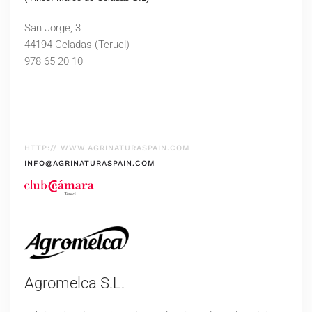
San Jorge, 3
44194 Celadas (Teruel)
978 65 20 10
HTTP:// WWW.AGRINATURASPAIN.COM
INFO@AGRINATURASPAIN.COM
Agromelca S.L.