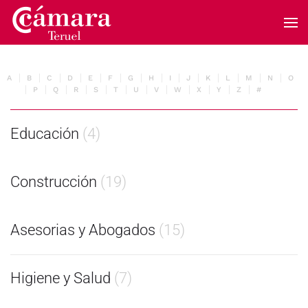
Skip to main content
A
B
C
D
E
F
G
H
I
J
K
L
M
N
O
P
Q
R
S
T
U
V
W
X
Y
Z
#
Educación
(4)
Construcción
(19)
Asesorias y Abogados
(15)
Higiene y Salud
(7)