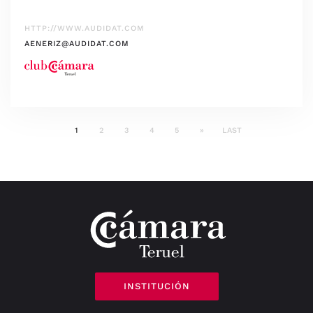
HTTP://WWW.AUDIDAT.COM
AENERIZ@AUDIDAT.COM
1
2
3
4
5
»
LAST
INSTITUCIÓN