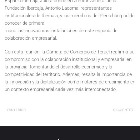
Espacio Ibercaja Xplora donde el Director General de la
Fundación Ibercaja, Antonio Lacoma, representantes
institucionales de Ibercaja, y los miembros del Pleno han podido
conocer de primera
mano las innovadoras instalaciones de este espacio de
colaboración empresarial.
Con esta reunión, la Cámara de Comercio de Teruel reafirma su
compromiso con la colaboración institucional y empresarial en
la provincia, fomentando el desarrollo económico y la
competitividad del territorio. Además, resalta la importancia de
la innovación y la digitalización como motores de crecimiento en
un contexto empresarial cada vez más interconectado.
ANTERIOR
SIGUIENTE