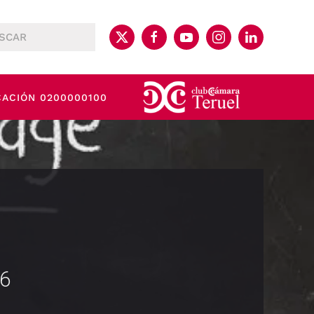
CACIÓN 0200000100
26