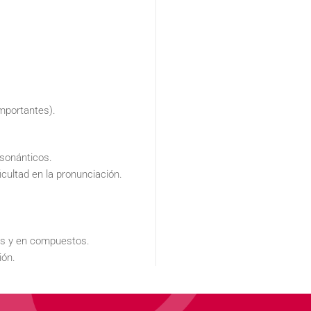
importantes).
nsonánticos.
cultad en la pronunciación.
les y en compuestos.
ión.