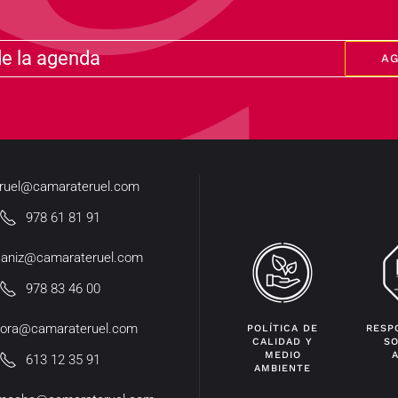
de la agenda
A
eruel@camarateruel.com
978 61 81 91
caniz@camarateruel.com
978 83 46 00
ora@camarateruel.com
POLÍTICA DE
RESP
CALIDAD Y
SO
MEDIO
613 12 35 91
AMBIENTE