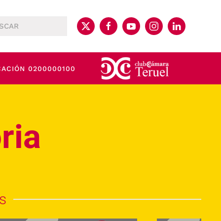
CACIÓN 0200000100
ria
s