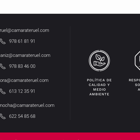
eruel@camarateruel.com
978 61 81 91
caniz@camarateruel.com
978 83 46 00
ora@camarateruel.com
POLÍTICA DE
RESP
CALIDAD Y
SO
MEDIO
613 12 35 91
AMBIENTE
mocha@camarateruel.com
622 54 85 68