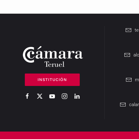
t
al
m
INSTITUCIÓN
cala